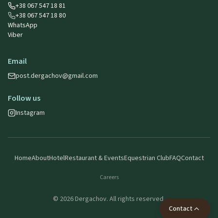
+38 067 547 18 81
+38 067 547 18 80
WhatsApp
Viber
Email
post.dergachov@gmail.com
Follow us
Instagram
Home
About
Hotel
Restaurant & Events
Equestrian Club
FAQ
Contact
Careers
©
2026
Dergachov.
All rights reserved.
Contact